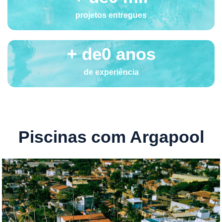
projetos entregues
+ de
0
 anos
de experiência
Piscinas com Argapool