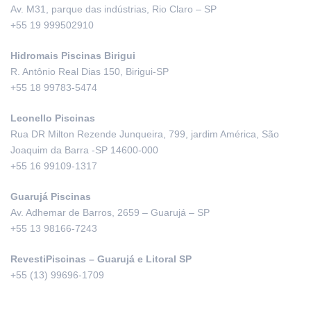
Av. M31, parque das indústrias, Rio Claro – SP
+55 19 999502910
Hidromais Piscinas Birigui
R. Antônio Real Dias 150, Birigui-SP
+55 18 99783-5474
Leonello Piscinas
Rua DR Milton Rezende Junqueira, 799, jardim América, São
Joaquim da Barra -SP 14600-000
+55 16 99109-1317
Guarujá Piscinas
Av. Adhemar de Barros, 2659 – Guarujá – SP
+55 13 98166-7243
RevestiPiscinas – Guarujá e Litoral SP
+55 (13) 99696-1709