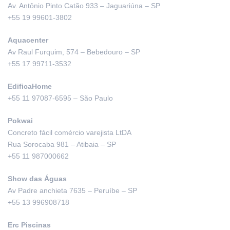
Av. Antônio Pinto Catão 933 – Jaguariúna – SP
+55 19 99601-3802
Aquacenter
Av Raul Furquim, 574 – Bebedouro – SP
+55 17 99711-3532
EdificaHome
+55 11 97087-6595 – São Paulo
Pokwai
Concreto fácil comércio varejista LtDA
Rua Sorocaba 981 – Atibaia – SP
+55 11 987000662
Show das Águas
Av Padre anchieta 7635 – Peruíbe – SP
+55 13 996908718
Erc Piscinas